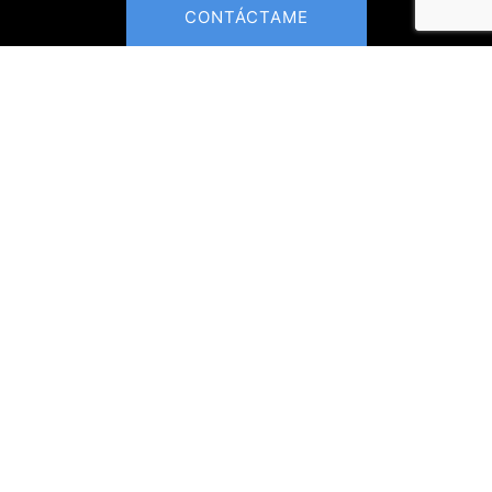
CONTÁCTAME
MENÚ :
FAQs
Términos y condiciones
Políticas de privacidad
Envíos y devoluciones
SUSCRÍBETE
Escribe tu Correo