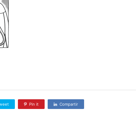
weet
Pin it
Compartir
conectado
para publicar un comentario.