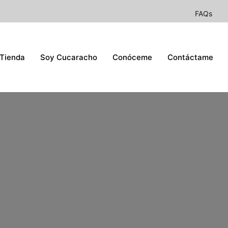
FAQs
Tienda
Soy Cucaracho
Conóceme
Contáctame