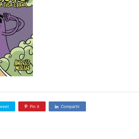
weet
Pin it
Compartir
conectado
para publicar un comentario.