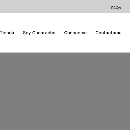
FAQs
Tienda
Soy Cucaracho
Conóceme
Contáctame